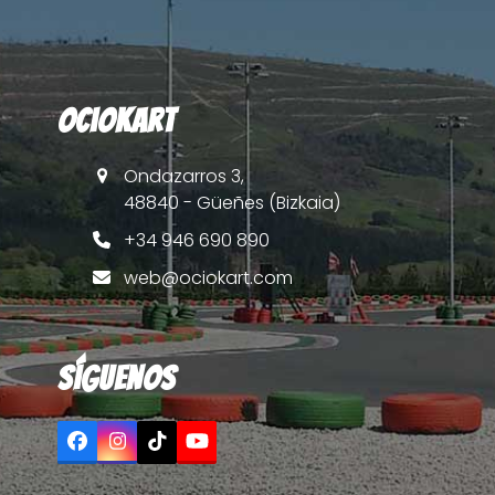
OcioKart
Ondazarros 3,
48840 - Güeñes (Bizkaia)
+34 946 690 890
web@ociokart.com
Síguenos
Facebook
Instagram
Tiktok
YouTube