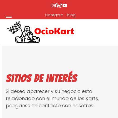
Skip
Instagram
Facebook
Tiktok
YouTube
to
Contacto
blog
content
Open
Close
mobile
mobile
menu
menu
Sitios de interés
Si desea aparecer y su negocio esta
relacionado con el mundo de los Karts,
pónganse en contacto con nosotros.