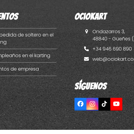
entos
OcioKart
Ondazarros 3,
pedida de soltero en el
48840 - Güeñes (
ing
+34 946 690 890
pleaños en el karting
web@ociokart.c
ntos de empresa
Síguenos
Facebook
Instagram
Tiktok
YouT