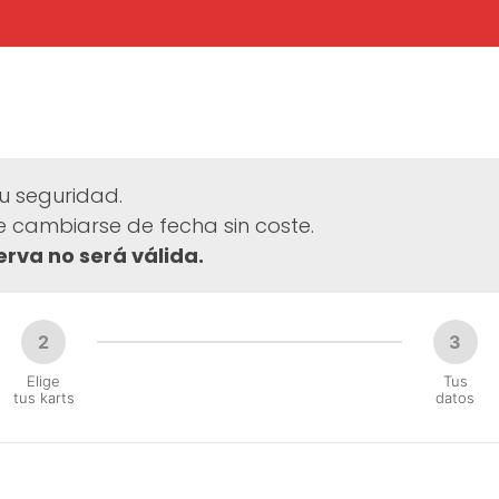
Precios
Cumpleaños
Escuela
Ultimas
Ca
alquiler
y grupos
de karting
noticias
del
su seguridad.
 cambiarse de fecha sin coste.
erva no será válida.
2
3
Elige
Tus
tus karts
datos