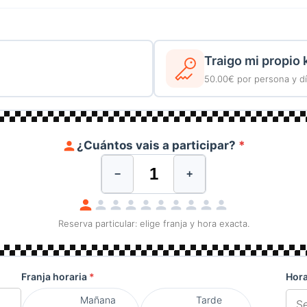
Traigo mi propio 
50.00€ por persona y día
¿Cuántos vais a participar?
*
−
+
Reserva particular: elige franja y hora exacta.
Franja horaria
*
Hora
Mañana
Tarde