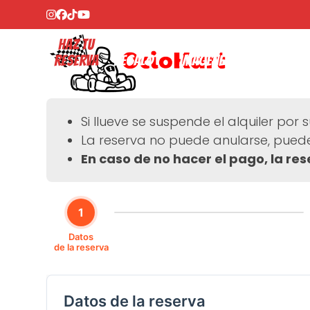
Skip
Instagram
Facebook
Tiktok
YouTube
to
Haz tu
Vales
Visita virtual
Nuestro
content
Reserva
regalo
Imagenes
karting
Si llueve se suspende el alquiler por 
La reserva no puede anularse, puede
En caso de no hacer el pago, la res
1
Datos
de la reserva
Datos de la reserva