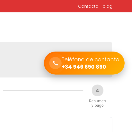
Contacto
blog
lendario
 karting
Teléfono de contacto
+34 946 690 890
4
Resumen
y pago