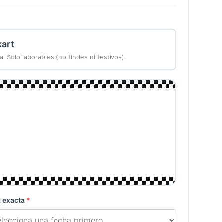
kart
. Solo laborables (no findes ni festivos).
 exacta
*