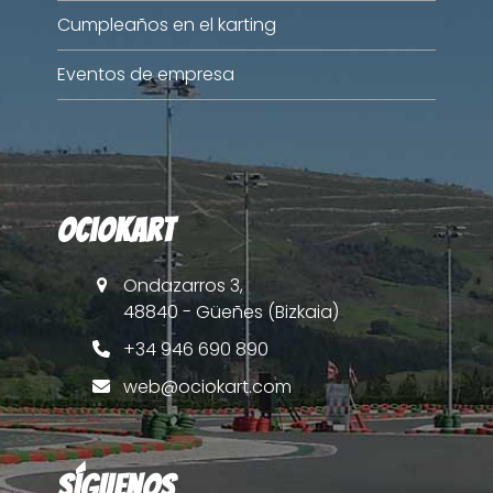
Cumpleaños en el karting
Eventos de empresa
OcioKart
Ondazarros 3,
48840 - Güeñes (Bizkaia)
+34 946 690 890
web@ociokart.com
Síguenos