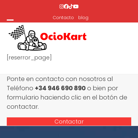
Skip
Instagram
Facebook
Tiktok
YouTube
to
Contacto
blog
content
Open
Close
mobile
mobile
menu
menu
[reserror_page]
Ponte en contacto con nosotros al
Teléfono
+34 946 690 890
o bien por
formulario haciendo clic en el botón de
contactar.
Contactar